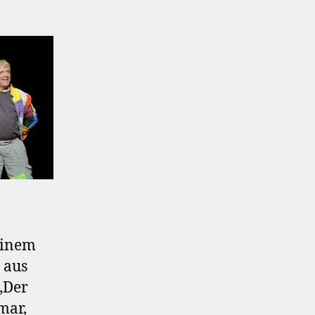
einem
 aus
„Der
mar,