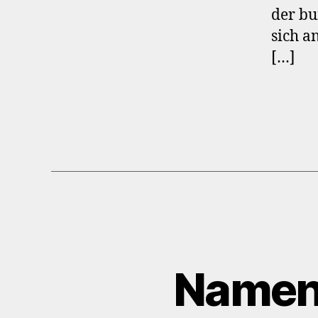
der bu
sich a
[…]
Namen 