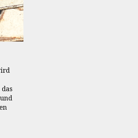
wird
 das
1 und
den