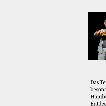
Das Te
besond
Hambur
Entdec