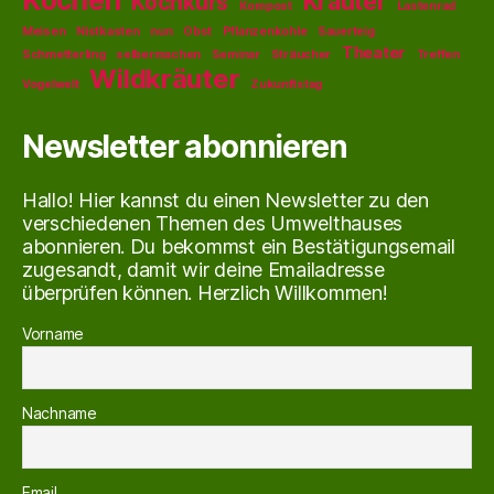
Kräuter
Kochkurs
Kompost
Lastenrad
Meisen
Nistkasten
nun
Obst
Pflanzenkohle
Sauerteig
Theater
Schmetterling
selbermachen
Seminar
Sträucher
Treffen
Wildkräuter
Vogelwelt
Zukunftstag
Newsletter abonnieren
Hallo! Hier kannst du einen Newsletter zu den
verschiedenen Themen des Umwelthauses
abonnieren. Du bekommst ein Bestätigungsemail
zugesandt, damit wir deine Emailadresse
überprüfen können. Herzlich Willkommen!
Vorname
Nachname
Email