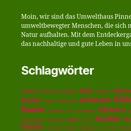
&
Jugendliche
Moin, wir sind das Umwelthaus Pinne
ab
umweltbewegter Menschen, die sich m
8
Natur aufhalten. Mit dem Entdeckerg
das nachhaltige und gute Leben in uns
Schlagwörter
Apfel
Apfels
Advent
Aktionstag
Amphibien
Apfelfest
Ent
entdecken
Backen
Bienen
Einmachen
Essen
Gärtnern
Flohmarkt
FÖJ
Gartenleben
H
Kochen
Ko
Kekse
Jugendgruppe
Kaninchen
Knick
Kräuter
Lastenrad
Meisen
Nistkasten
nun
Obst
Pflanz