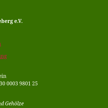
berg e.V.
m
ung
ein
30 0003 9801 25
nd Gehölze