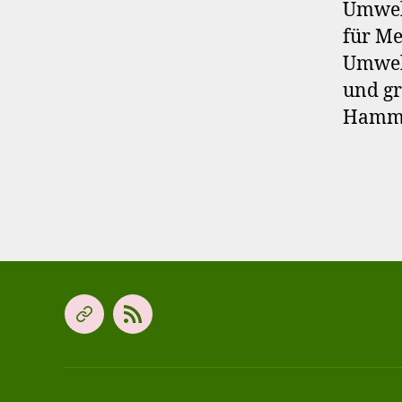
Umwelt
für Me
Umwelt
und gr
Hammer
Offene
Neue
Gartengruppe
Beiträge
für
abonnieren
Kinder