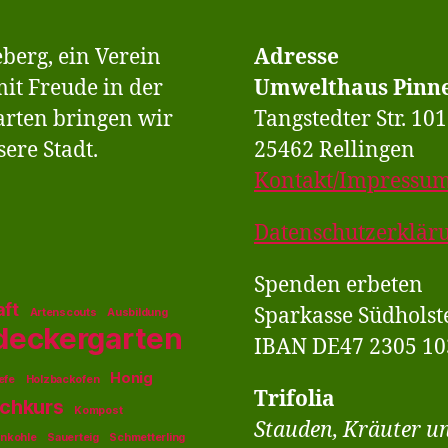
berg, ein Verein
Adresse
it Freude in der
Umwelthaus Pinne
arten bringen wir
Tangstedter Str. 101
ere Stadt.
25462 Rellingen
Kontakt/Impressu
Datenschutzerklär
Spenden erbeten
aft
Sparkasse Südholst
Artenscouts
Ausbildung
deckergarten
IBAN DE47 2305 10
Honig
efe
Holzbackofen
Trifolia
chkurs
Kompost
Stauden, Kräuter u
enkohle
Sauerteig
Schmetterling