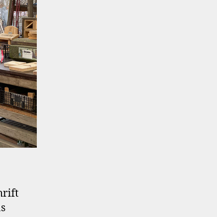
rift
as