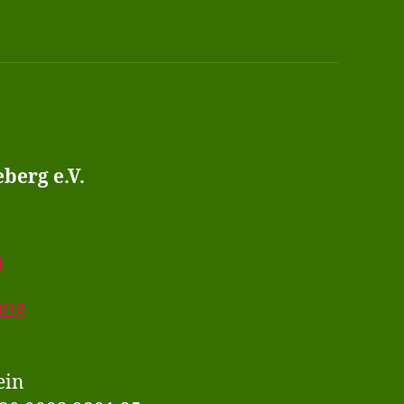
berg e.V.
m
ung
ein