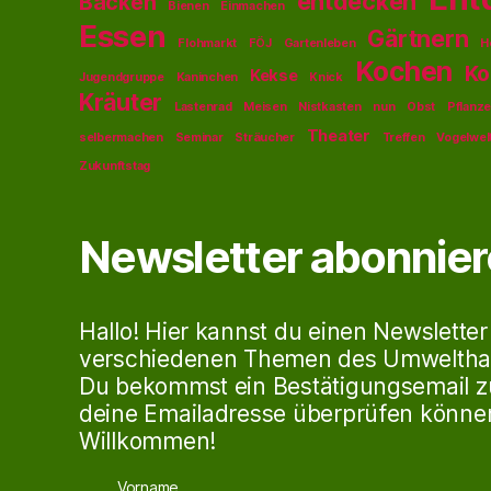
entdecken
Backen
Bienen
Einmachen
Essen
Gärtnern
Flohmarkt
FÖJ
Gartenleben
H
Kochen
Ko
Kekse
Jugendgruppe
Kaninchen
Knick
Kräuter
Lastenrad
Meisen
Nistkasten
nun
Obst
Pflanz
Theater
selbermachen
Seminar
Sträucher
Treffen
Vogelwel
Zukunftstag
Newsletter abonnie
Hallo! Hier kannst du einen Newsletter
verschiedenen Themen des Umweltha
Du bekommst ein Bestätigungsemail z
deine Emailadresse überprüfen können
Willkommen!
Vorname