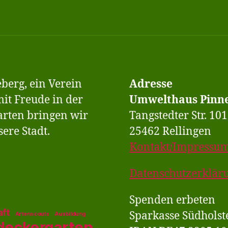
berg, ein Verein
Adresse
it Freude in der
Umwelthaus Pinne
arten bringen wir
Tangstedter Str. 101
ere Stadt.
25462 Rellingen
Kontakt/Impressu
Datenschutzerklär
Spenden erbeten
aft
Sparkasse Südholst
Artenscouts
Ausbildung
deckergarten