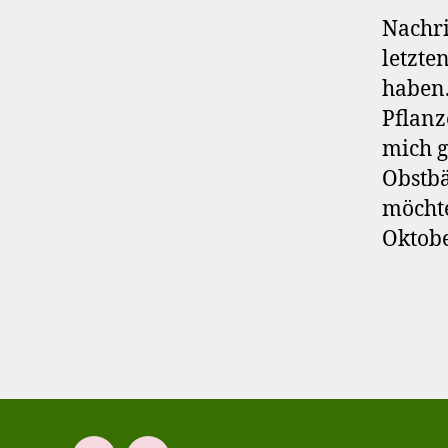
Nachri
letzte
haben.
Pflanz
mich g
Obstbä
möchte
Oktobe