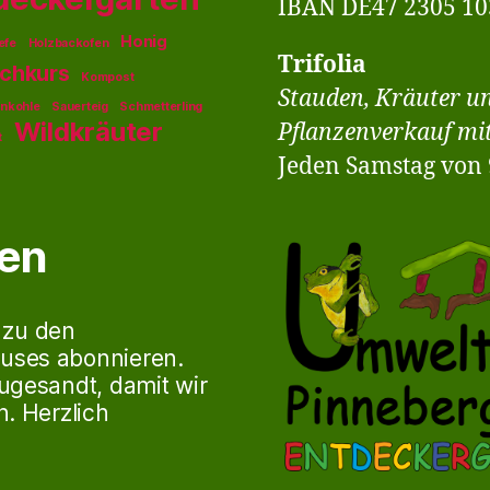
IBAN DE47 2305 10
Honig
efe
Holzbackofen
Trifolia
chkurs
Kompost
Stauden, Kräuter u
enkohle
Sauerteig
Schmetterling
Wildkräuter
Pflanzenverkauf mi
t
Jeden Samstag von 9
ren
 zu den
uses abonnieren.
ugesandt, damit wir
. Herzlich