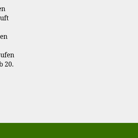
en
uft
nen
aufen
b 20.