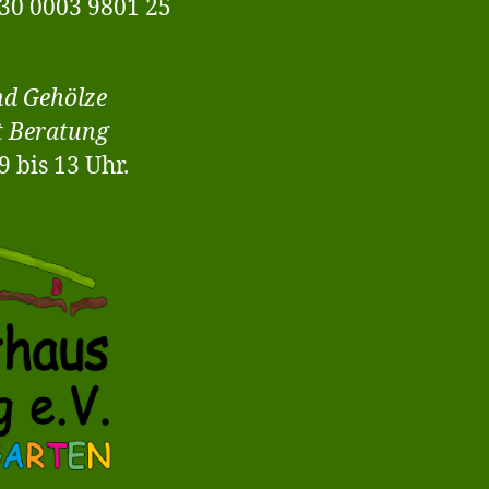
30 0003 9801 25
nd Gehölze
t Beratung
 bis 13 Uhr.