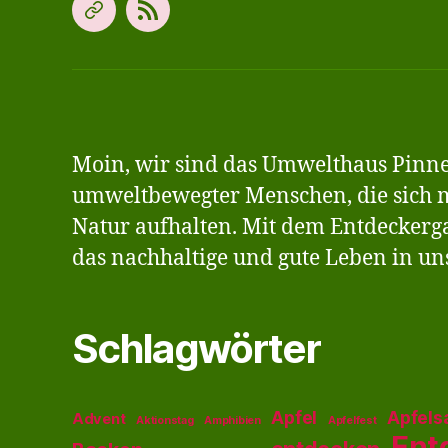
Offene
Neue
Gartengruppe
Beiträge
für
abonnieren
Kinder
&
Jugendliche
Moin, wir sind das Umwelthaus Pinne
ab
umweltbewegter Menschen, die sich m
8
Natur aufhalten. Mit dem Entdeckerg
das nachhaltige und gute Leben in uns
Schlagwörter
Apfel
Apfels
Advent
Aktionstag
Amphibien
Apfelfest
Ent