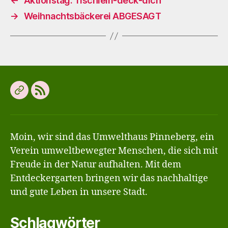
←
Aktionstag: Tischlein-deck-dich
→
Weihnachtsbäckerei ABGESAGT
Offene
Neue
Gartengruppe
Beiträge
für
abonnieren
Moin, wir sind das Umwelthaus Pinneberg, ein
Kinder
Verein umweltbewegter Menschen, die sich mit
&
Freude in der Natur aufhalten. Mit dem
Jugendliche
Entdeckergarten bringen wir das nachhaltige
ab
und gute Leben in unsere Stadt.
8
Schlagwörter