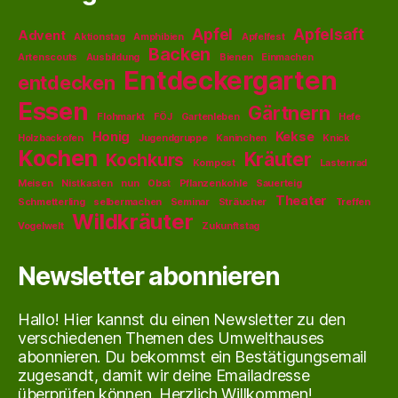
Apfel
Apfelsaft
Advent
Aktionstag
Amphibien
Apfelfest
Backen
Artenscouts
Ausbildung
Bienen
Einmachen
Entdeckergarten
entdecken
Essen
Gärtnern
Flohmarkt
FÖJ
Gartenleben
Hefe
Honig
Kekse
Holzbackofen
Jugendgruppe
Kaninchen
Knick
Kochen
Kräuter
Kochkurs
Kompost
Lastenrad
Meisen
Nistkasten
nun
Obst
Pflanzenkohle
Sauerteig
Theater
Schmetterling
selbermachen
Seminar
Sträucher
Treffen
Wildkräuter
Vogelwelt
Zukunftstag
Newsletter abonnieren
Hallo! Hier kannst du einen Newsletter zu den
verschiedenen Themen des Umwelthauses
abonnieren. Du bekommst ein Bestätigungsemail
zugesandt, damit wir deine Emailadresse
überprüfen können. Herzlich Willkommen!