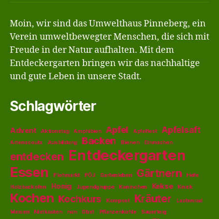
für
abonnieren
Moin, wir sind das Umwelthaus Pinneberg, ein
Kinder
Verein umweltbewegter Menschen, die sich mit
&
Freude in der Natur aufhalten. Mit dem
Jugendliche
Entdeckergarten bringen wir das nachhaltige
ab
und gute Leben in unsere Stadt.
8
Schlagwörter
Apfel
Apfelsaft
Advent
Aktionstag
Amphibien
Apfelfest
Backen
Artenscouts
Ausbildung
Bienen
Einmachen
Entdeckergarten
entdecken
Essen
Gärtnern
Flohmarkt
FÖJ
Gartenleben
Hefe
Honig
Kekse
Holzbackofen
Jugendgruppe
Kaninchen
Knick
Kochen
Kräuter
Kochkurs
Kompost
Lastenrad
Meisen
Nistkasten
nun
Obst
Pflanzenkohle
Sauerteig